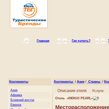
Главная
Где купить?
Континенты
Континенты
/
Азия
/
Страны
/
Ко
Азия
Описание отеля
Услуги
Африка
Отель «INDIGO PEARL»
Ближний восток
Европа
Месторасположени