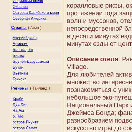
Индийский океан
коралловые рифы, о
Океания
протяжении года защ
Острова Карибского моря
Северная Америка
волн и муссонов, отел
Центральная Америка
непосредственной бл
Страны
( Азия )
Южная Америка
в десяти минутах езд
Азербайджан
минутах езды от цент
Армения
Бангладеш
Бирма
Описание отеля
: Ра
Бруней-Даруссалам
Village.
Бутан
Для любителей активн
Вьетнам
Гонконг
множество интересне
Грузия
Регионы
( Таиланд )
познакомиться с уни
Индия
небольшое эко-путеш
Индонезия
Краби
Казахстан
Национальный Парк и
Хуа Хин
Камбоджа
Ча Ам
Джеймса Бонда; фан
Киргизия
о. Тао
разнообразием подво
Китай
остров Пхукет
Лаос
искусство игры до с
остров Самет