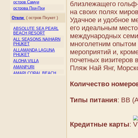
Макао
остров Самуи
близлежащего гольф-
Малайзия
острова Пхи-Пхи
на своих полях миров
Мальдивы
Отели
( остров Пхукет )
Удачное и удобное ме
Монголия
Непал
его идеальным место
ABSOLUTE SEA PEARL
Северная Корея
BEACH RESORT
международных семи
Сент-Винсент и
ALL SEASONS NAIHARN
Гренадины
многолетним опытом 
PHUKET
Сингапур
ALLAMANDA LAGUNA
мероприятий и, кроме
Таиланд
PHUKET
почетных визитеров 
Тайвань
ALOHA VILLA
Тимор-Лесте
Пляж Най Янг, Морск
AMANPURI
Туркмения
AMARI CORAL BEACH
RESORT & SPA
Узбекистан
Количество номеро
AMORA BEACH RESORT
Филиппины
ANDAMAN BEACH
Шри-Ланка
SUITES
Южная Корея
Типы питания
: BB (
ANDAMAN CANNACIA
Япония
RESORT & SPA
ANDAMAN HILL
ANDAMAN ORCHID
Кредитные карты
:
ANDAMAN SEAVIEW
AQUAMARINE RESORT &
VILLA