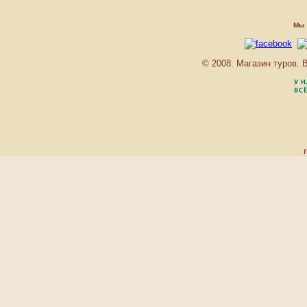
CLUB ANDAMAN BEACH
RESORT
CLUB MED PHUKET
Мы 
COCONUT VILLAGE
COMFORT RESORT
© 2008. Магазин туров.
CROWN NAI YANG SUITE
DIAMOND CLIFF RESORT
SPA PHUKET
DIAMOND COTTAGE
RESORT & SPA
DUANGJITT RESORT
DUSIT LAGUNA RESORT
EVASON PHUKET
RESORT & SIX SENSES
SPA
HILTON PHUKET
ARCADIA RESORT & SPA
HOLIDAY INN RESORT
PHUKET
HORIZON PATONG
BEACH RESORT
HYTON LEELAVADEE
HYTON MARINE
IMPIANA PHUKET
CABANA