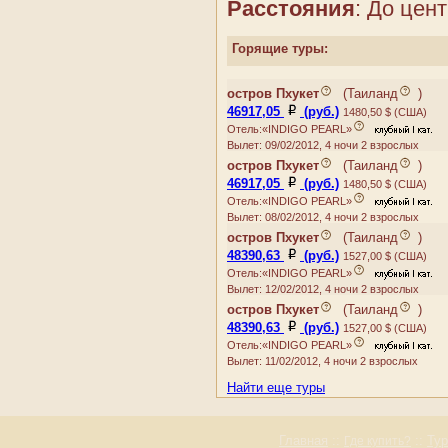
Расстояния
: До цент
AVANTIKA BOUTIQUE
BAAN BOA RESORT
Горящие туры:
BAAN CHAI NAM
BAAN LAIMAI BEACH
RESORT
остров Пхукет
(
Таиланд
)
BAAN SUKHOTHAI
46917,05
(руб.)
1480,50 $ (США)
BANTHAI BEACH
Отель:«INDIGO PEARL»
RESORT & SPA
Вылет: 09/02/2012, 4 ночи 2 взрослых
BANYAN TREE
остров Пхукет
(
Таиланд
)
BAYSHORE RESORT
46917,05
(руб.)
1480,50 $ (США)
BEST WESTERN
Отель:«INDIGO PEARL»
PHUKET OCEAN
Вылет: 08/02/2012, 4 ночи 2 взрослых
RESORT
остров Пхукет
(
Таиланд
)
BEST WESTERN
48390,63
(руб.)
1527,00 $ (США)
PREMIER BANGTAO
Отель:«INDIGO PEARL»
BEACH RESORT & SPA
Вылет: 12/02/2012, 4 ночи 2 взрослых
BURASARI RESORT
остров Пхукет
(
Таиланд
)
C.S.RESORT
48390,63
(руб.)
1527,00 $ (США)
CAPE PANWA
Отель:«INDIGO PEARL»
CENTARA VILLAS
Вылет: 11/02/2012, 4 ночи 2 взрослых
PHUKET
Найти еще туры
CENTRAL WATERFRONT
SUITES
CHEDI
Главная
::
::
Ту
Где купить?