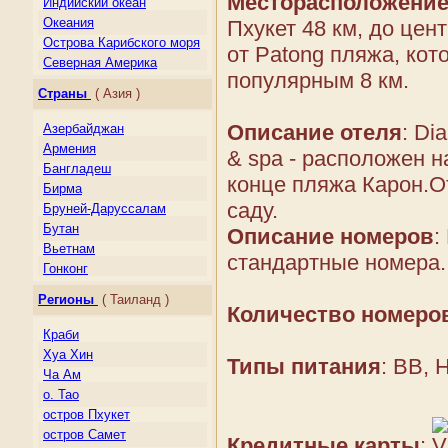
Месторасположени
Индийский океан
Океания
Пхукет 48 км, до цент
Острова Карибского моря
от Patong пляжа, кот
Северная Америка
популярным 8 км.
Центральная Америка
Страны
( Азия )
Южная Америка
Описание отеля
: Di
Азербайджан
Армения
& spa - расположен 
Бангладеш
конце пляжа Карон.О
Бирма
саду.
Бруней-Даруссалам
Бутан
Описание номеров
:
Вьетнам
стандартные номера.
Гонконг
Грузия
Регионы
( Таиланд )
Индия
Количество номеро
Индонезия
Краби
Казахстан
Хуа Хин
Типы питания
: BB, 
Камбоджа
Ча Ам
Киргизия
о. Тао
Китай
остров Пхукет
Лаос
остров Самет
Кредитные карты
: