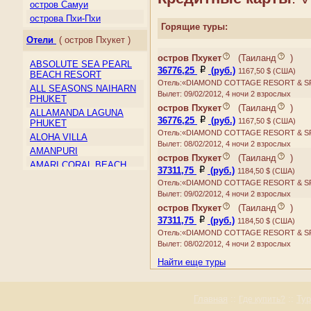
Макао
остров Самуи
Малайзия
острова Пхи-Пхи
Горящие туры:
Мальдивы
Отели
( остров Пхукет )
Монголия
Непал
остров Пхукет
(
Таиланд
)
ABSOLUTE SEA PEARL
Северная Корея
36776,25
(руб.)
1167,50 $ (США)
BEACH RESORT
Отель:«DIAMOND COTTAGE RESORT & S
Сент-Винсент и
ALL SEASONS NAIHARN
Гренадины
Вылет: 09/02/2012, 4 ночи 2 взрослых
PHUKET
остров Пхукет
(
Таиланд
)
Сингапур
ALLAMANDA LAGUNA
36776,25
(руб.)
1167,50 $ (США)
Таиланд
PHUKET
Отель:«DIAMOND COTTAGE RESORT & S
Тайвань
ALOHA VILLA
Вылет: 08/02/2012, 4 ночи 2 взрослых
Тимор-Лесте
AMANPURI
остров Пхукет
(
Таиланд
)
Туркмения
AMARI CORAL BEACH
37311,75
(руб.)
1184,50 $ (США)
RESORT & SPA
Узбекистан
Отель:«DIAMOND COTTAGE RESORT & S
AMORA BEACH RESORT
Филиппины
Вылет: 09/02/2012, 4 ночи 2 взрослых
ANDAMAN BEACH
Шри-Ланка
остров Пхукет
(
Таиланд
)
SUITES
Южная Корея
37311,75
(руб.)
1184,50 $ (США)
ANDAMAN CANNACIA
Япония
Отель:«DIAMOND COTTAGE RESORT & S
RESORT & SPA
Вылет: 08/02/2012, 4 ночи 2 взрослых
ANDAMAN HILL
Найти еще туры
ANDAMAN ORCHID
ANDAMAN SEAVIEW
AQUAMARINE RESORT &
Главная
::
::
Ту
Где купить?
VILLA