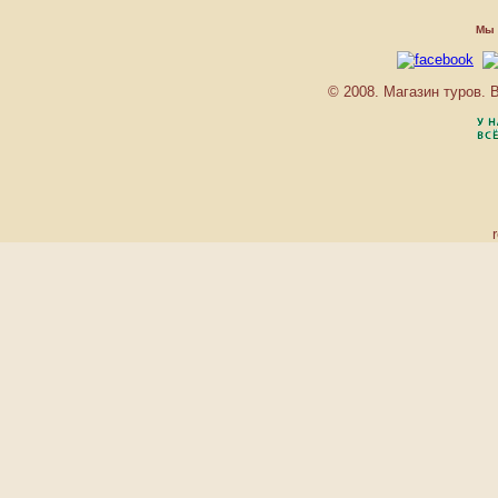
AVANTIKA BOUTIQUE
Мы 
BAAN BOA RESORT
BAAN CHAI NAM
BAAN LAIMAI BEACH
© 2008. Магазин туров.
RESORT
BAAN SUKHOTHAI
BANTHAI BEACH
RESORT & SPA
BANYAN TREE
BAYSHORE RESORT
BEST WESTERN
PHUKET OCEAN
RESORT
BEST WESTERN
PREMIER BANGTAO
BEACH RESORT & SPA
BURASARI RESORT
C.S.RESORT
CAPE PANWA
CENTARA VILLAS
PHUKET
CENTRAL WATERFRONT
SUITES
CHEDI