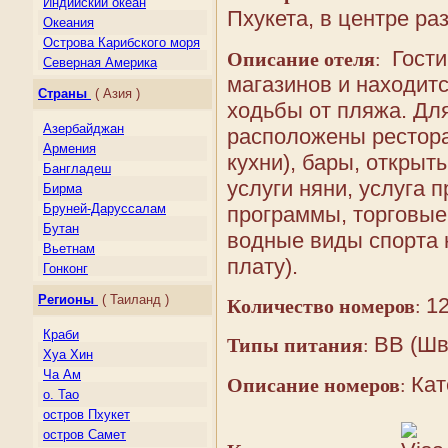
Индийский океан
Пхукета, в центре ра
Океания
Острова Карибского моря
Гости
Описание отеля
:
Северная Америка
магазинов и находитс
Центральная Америка
Страны
( Азия )
Южная Америка
ходьбы от пляжа. Для
Азербайджан
расположены рестора
Армения
кухни), бары, открыт
Бангладеш
услуги няни, услуга 
Бирма
Бруней-Даруссалам
программы, торговые 
Бутан
водные виды спорта 
Вьетнам
плату).
Гонконг
Грузия
Регионы
( Таиланд )
1
Количество номеров
:
Индия
Индонезия
Краби
BB (Шв
Типы питания
:
Казахстан
Хуа Хин
Камбоджа
Ча Ам
Кат
Описание номеров
:
Киргизия
о. Тао
Китай
остров Пхукет
Лаос
остров Самет