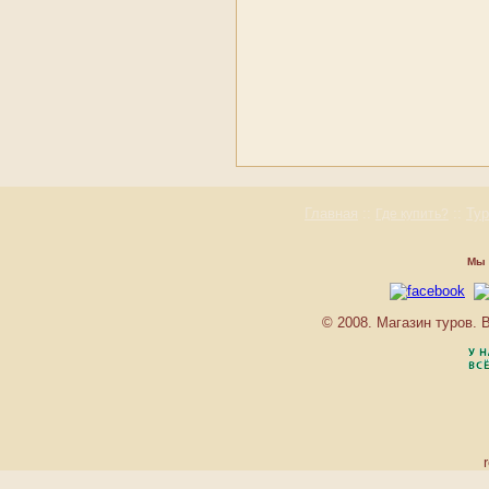
AVANTIKA BOUTIQUE
BAAN BOA RESORT
BAAN CHAI NAM
BAAN LAIMAI BEACH
RESORT
BAAN SUKHOTHAI
BANTHAI BEACH
RESORT & SPA
BANYAN TREE
BAYSHORE RESORT
Главная
::
::
Ту
Где купить?
BEST WESTERN
PHUKET OCEAN
RESORT
Мы 
BEST WESTERN
PREMIER BANGTAO
BEACH RESORT & SPA
© 2008. Магазин туров.
BURASARI RESORT
C.S.RESORT
CAPE PANWA
CENTARA VILLAS
PHUKET
CENTRAL WATERFRONT
SUITES
CHEDI