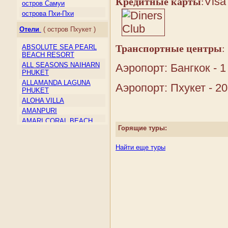
Кредитные карты
:
Макао
остров Самуи
Малайзия
острова Пхи-Пхи
Мальдивы
Отели
( остров Пхукет )
Монголия
Непал
Транспортные центры
:
ABSOLUTE SEA PEARL
Северная Корея
BEACH RESORT
Сент-Винсент и
ALL SEASONS NAIHARN
Аэропорт: Бангкок - 1
Гренадины
PHUKET
Сингапур
ALLAMANDA LAGUNA
Аэропорт: Пхукет - 20
Таиланд
PHUKET
Тайвань
ALOHA VILLA
Тимор-Лесте
AMANPURI
Туркмения
AMARI CORAL BEACH
Горящие туры:
RESORT & SPA
Узбекистан
AMORA BEACH RESORT
Филиппины
Найти еще туры
ANDAMAN BEACH
Шри-Ланка
SUITES
Южная Корея
ANDAMAN CANNACIA
Япония
RESORT & SPA
ANDAMAN HILL
ANDAMAN ORCHID
ANDAMAN SEAVIEW
AQUAMARINE RESORT &
VILLA