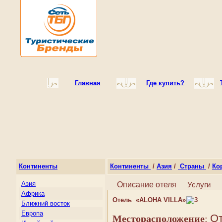
Главная
Где купить?
Континенты
Континенты
/
Азия
/
Страны
/
Ко
Азия
Описание отеля
Услуги
Африка
Отель «ALOHA VILLA»
Ближний восток
Европа
От
Месторасположение
: