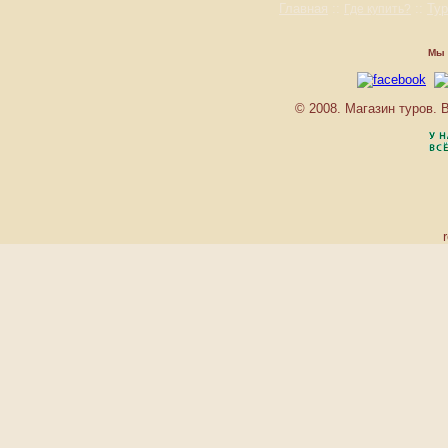
Главная
::
::
Ту
AVANTIKA BOUTIQUE
Где купить?
BAAN BOA RESORT
BAAN CHAI NAM
Мы 
BAAN LAIMAI BEACH
RESORT
BAAN SUKHOTHAI
© 2008. Магазин туров.
BANTHAI BEACH
RESORT & SPA
BANYAN TREE
BAYSHORE RESORT
BEST WESTERN
PHUKET OCEAN
RESORT
BEST WESTERN
PREMIER BANGTAO
BEACH RESORT & SPA
BURASARI RESORT
C.S.RESORT
CAPE PANWA
CENTARA VILLAS
PHUKET
CENTRAL WATERFRONT
SUITES
CHEDI