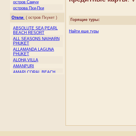
Макао
остров Самуи
Малайзия
острова Пхи-Пхи
Мальдивы
Отели
( остров Пхукет )
Монголия
Горящие туры:
Непал
ABSOLUTE SEA PEARL
Северная Корея
Найти еще туры
BEACH RESORT
Сент-Винсент и
ALL SEASONS NAIHARN
Гренадины
PHUKET
Сингапур
ALLAMANDA LAGUNA
Таиланд
PHUKET
Тайвань
ALOHA VILLA
Тимор-Лесте
AMANPURI
Туркмения
AMARI CORAL BEACH
RESORT & SPA
Узбекистан
AMORA BEACH RESORT
Филиппины
ANDAMAN BEACH
Шри-Ланка
SUITES
Южная Корея
ANDAMAN CANNACIA
Япония
RESORT & SPA
ANDAMAN HILL
ANDAMAN ORCHID
ANDAMAN SEAVIEW
AQUAMARINE RESORT &
VILLA