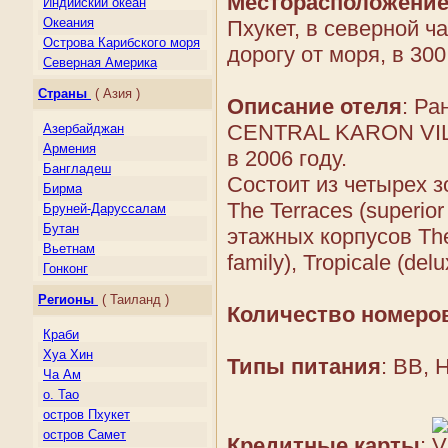
Месторасположени
Индийский океан
Океания
Пхукет, в северной ч
Острова Карибского моря
дорогу от моря, в 30
Северная Америка
Центральная Америка
Страны
( Азия )
Описание отеля
: Ра
Южная Америка
CENTRAL KARON VIL
Азербайджан
Армения
в 2006 году.
Бангладеш
Состоит из четырех з
Бирма
The Terraces (superior
Бруней-Даруссалам
Бутан
этажных корпусов The
Вьетнам
family), Tropicale (del
Гонконг
Грузия
Регионы
( Таиланд )
Индия
Количество номеро
Индонезия
Краби
Казахстан
Хуа Хин
Типы питания
: BB, 
Камбоджа
Ча Ам
Киргизия
о. Тао
Китай
остров Пхукет
Лаос
остров Самет
Кредитные карты
: