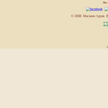
CLUB ANDAMAN BEACH
Мы 
RESORT
CLUB MED PHUKET
COCONUT VILLAGE
© 2008. Магазин туров.
COMFORT RESORT
CROWN NAI YANG SUITE
DIAMOND CLIFF RESORT
SPA PHUKET
DIAMOND COTTAGE
RESORT & SPA
DUANGJITT RESORT
DUSIT LAGUNA RESORT
EVASON PHUKET
RESORT & SIX SENSES
SPA
HILTON PHUKET
ARCADIA RESORT & SPA
HOLIDAY INN RESORT
PHUKET
HORIZON PATONG
BEACH RESORT
HYTON LEELAVADEE
HYTON MARINE
IMPIANA PHUKET
CABANA