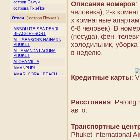
Макао
остров Самуи
Описание номеров
:
Малайзия
острова Пхи-Пхи
человека), 2-х комнат
Мальдивы
Отели
( остров Пхукет )
х комнатные апартамен
Монголия
Непал
6-8 человек). В номе
ABSOLUTE SEA PEARL
Северная Корея
BEACH RESORT
(посуда), фен, телев
Сент-Винсент и
ALL SEASONS NAIHARN
Гренадины
холодильник, уборка 
PHUKET
Сингапур
ALLAMANDA LAGUNA
в неделю.
Таиланд
PHUKET
Тайвань
ALOHA VILLA
Тимор-Лесте
AMANPURI
Туркмения
AMARI CORAL BEACH
Кредитные карты
:
RESORT & SPA
Узбекистан
AMORA BEACH RESORT
Филиппины
ANDAMAN BEACH
Шри-Ланка
SUITES
Южная Корея
Расстояния
: Patong
ANDAMAN CANNACIA
Япония
RESORT & SPA
авто.
ANDAMAN HILL
ANDAMAN ORCHID
Транспортные цент
ANDAMAN SEAVIEW
AQUAMARINE RESORT &
Phuket International A
VILLA