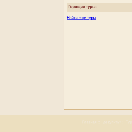
AVANTIKA BOUTIQUE
Горящие туры:
BAAN BOA RESORT
BAAN CHAI NAM
Найти еще туры
BAAN LAIMAI BEACH
RESORT
BAAN SUKHOTHAI
BANTHAI BEACH
RESORT & SPA
BANYAN TREE
BAYSHORE RESORT
BEST WESTERN
PHUKET OCEAN
RESORT
BEST WESTERN
PREMIER BANGTAO
BEACH RESORT & SPA
BURASARI RESORT
C.S.RESORT
CAPE PANWA
CENTARA VILLAS
PHUKET
CENTRAL WATERFRONT
SUITES
Главная
::
::
Ту
Где купить?
CHEDI