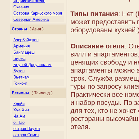
Индийский океан
Океания
Типы питания
: Нет 
Острова Карибского моря
Северная Америка
может предоставить п
Центральная Америка
оборудованы кухней.)
Страны
( Азия )
Южная Америка
Азербайджан
Описание отеля
: От
Армения
Бангладеш
вилл и апартаментов,
Бирма
ценящих свободу и н
Бруней-Даруссалам
апартаменты можно а
Бутан
срок. Служба размещ
Вьетнам
Гонконг
туры по запросу клие
Грузия
Регионы
( Таиланд )
Практически все ном
Индия
и набор посуды. По з
Индонезия
Краби
Казахстан
для тех, кто не хоче
Хуа Хин
Камбоджа
Ча Ам
рестораны высочайше
Киргизия
о. Тао
отеля.
Китай
остров Пхукет
Лаос
остров Самет