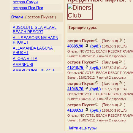
Макао
остров Самуи
Малайзия
острова Пхи-Пхи
Мальдивы
Отели
( остров Пхукет )
Монголия
Непал
Горящие туры:
ABSOLUTE SEA PEARL
Северная Корея
BEACH RESORT
Сент-Винсент и
ALL SEASONS NAIHARN
Гренадины
остров Пхукет
(
Таиланд
)
PHUKET
40685,90
(руб.)
Сингапур
1345,50 $ (США)
ALLAMANDA LAGUNA
Отель:«NOVOTEL BEACH RESORT PANW
Таиланд
PHUKET
Вылет: 16/02/2012, 7 ночей 2 взрослых
Тайвань
ALOHA VILLA
остров Пхукет
(
Таиланд
)
Тимор-Лесте
AMANPURI
41048,76
(руб.)
1357,50 $ (США)
Туркмения
AMARI CORAL BEACH
Отель:«NOVOTEL BEACH RESORT PANW
RESORT & SPA
Узбекистан
Вылет: 12/02/2012, 7 ночей 2 взрослых
AMORA BEACH RESORT
Филиппины
остров Пхукет
(
Таиланд
)
ANDAMAN BEACH
Шри-Ланка
41048,76
(руб.)
1357,50 $ (США)
SUITES
Южная Корея
Отель:«NOVOTEL BEACH RESORT PANW
ANDAMAN CANNACIA
Вылет: 12/02/2012, 7 ночей 2 взрослых
Япония
RESORT & SPA
остров Пхукет
(
Таиланд
)
ANDAMAN HILL
41099,53
(руб.)
1286,00 $ (США)
ANDAMAN ORCHID
Отель:«NOVOTEL BEACH RESORT PANW
ANDAMAN SEAVIEW
Вылет: 15/02/2012, 7 ночей 2 взрослых
AQUAMARINE RESORT &
Найти еще туры
VILLA