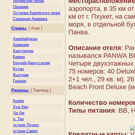
Месторасположени
Индийский океан
Океания
аэропорта, в 35 км от 
Острова Карибского моря
км от г. Пхукет, на с
Северная Америка
моря, в отдельной бу
Центральная Америка
Страны
( Азия )
Панва.
Южная Америка
Азербайджан
Армения
Описание отеля
: Ра
Бангладеш
назывался PANWA 
Бирма
Четыре двухэтажных 
Бруней-Даруссалам
Бутан
75 номеров: 40 Delux
Вьетнам
2+1 чел., 29 кв. м), 2
Гонконг
Beach Front Deluxe (ма
Грузия
Регионы
( Таиланд )
Индия
Индонезия
Краби
Количество номеро
Казахстан
Хуа Хин
Типы питания
: BB, 
Камбоджа
Ча Ам
Киргизия
о. Тао
Китай
остров Пхукет
Лаос
остров Самет
Кредитные карты
: