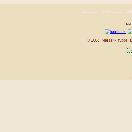
AVANTIKA BOUTIQUE
BAAN BOA RESORT
Главная
::
::
Ту
Где купить?
BAAN CHAI NAM
BAAN LAIMAI BEACH
Мы 
RESORT
BAAN SUKHOTHAI
BANTHAI BEACH
© 2008. Магазин туров.
RESORT & SPA
BANYAN TREE
BAYSHORE RESORT
BEST WESTERN
PHUKET OCEAN
RESORT
BEST WESTERN
r
PREMIER BANGTAO
BEACH RESORT & SPA
BURASARI RESORT
C.S.RESORT
CAPE PANWA
CENTARA VILLAS
PHUKET
CENTRAL WATERFRONT
SUITES
CHEDI