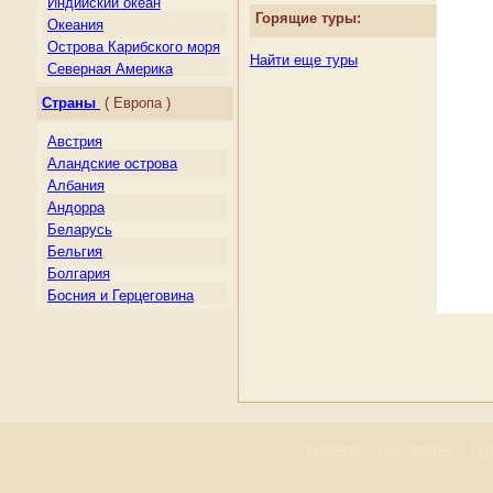
Индийский океан
Горящие туры:
Океания
Острова Карибского моря
Найти еще туры
Северная Америка
Центральная Америка
Страны
( Европа )
Южная Америка
Австрия
Аландские острова
Албания
Андорра
Беларусь
Бельгия
Болгария
Босния и Герцеговина
Великобритания
Венгрия
Германия
Гернси
Гибралтар
Греция
Дания
Главная
::
::
Ту
Где купить?
Джерси