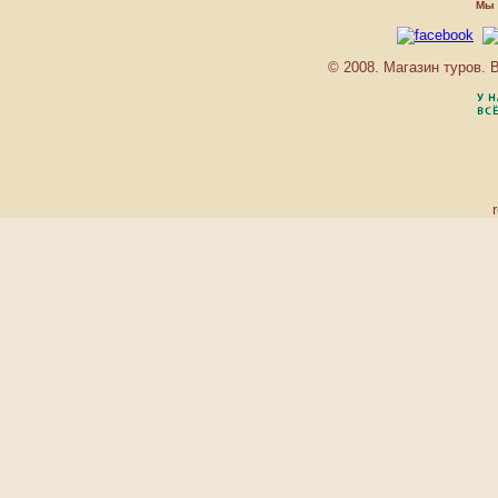
Ирландия
Мы 
Исландия
Испания
© 2008. Магазин туров.
Италия
Кипр
Косово
Латвия
Литва
Лихтенштейн
Люксембург
Македония
Мальта
Молдова
Монако
Нидерланды
Норвегия
Остров Мэн
Папский Престол
(Государство — город
Ватикан)
Польша
Португалия
Россия