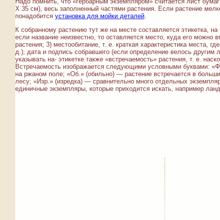
Надо помнить, что «гербарным экземпляром» считается лист бума
X 35 см), весь заполненный частями растения. Если растение мелк
понадобится
установка для мойки деталей
.
К собранному растению тут же на месте составляется этикетка, на 
если название неизвестно, то оставляется место, куда его можно в
растения; 3) местообитание, т. е. краткая характеристика места, г
д.); дата и подпись собравшего (если определение велось другим л
указывать на- этикетке также «встречаемость» растения, т. е. наско
Встречаемость изображается следующими условными буквами: «Ф» 
на ржаном поле; «Об.» (обильно) — растение встречается в больши
лесу; «Изр.» (изредка) — сравнительно много отдельных экземпляр
единичные экземпляры, которые приходится искать, например ланды